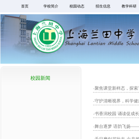
首页
学校简介
校园动态
招生信息
教学科研
校园新闻
聚焦课堂新样态，探索
·
守护清晰视界，科学健
·
书香润校园 诵读促成
·
舞台逐梦 语韵飞扬——
·