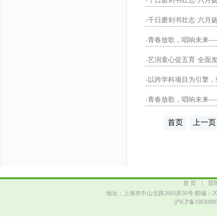
千日磨剑书壮志·六月扬
·
千日磨剑书壮志·六月扬
·
青春放歌，唱响未来—
·
艺润童心促五育·全面发展
·
以跨学科项目为引擎，
·
青春放歌，唱响未来—
·
首页
上一页
首 页
|
普
地址：上海市中山北路2605弄50号 邮编：2000
沪ICP备190308